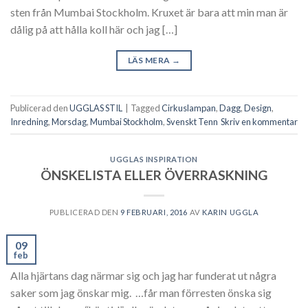
sten från Mumbai Stockholm. Kruxet är bara att min man är
dålig på att hålla koll här och jag […]
LÄS MERA
→
Publicerad den
UGGLAS STIL
|
Tagged
Cirkuslampan
,
Dagg
,
Design
,
Inredning
,
Morsdag
,
Mumbai Stockholm
,
Svenskt Tenn
Skriv en kommentar
UGGLAS INSPIRATION
ÖNSKELISTA ELLER ÖVERRASKNING
PUBLICERAD DEN
9 FEBRUARI, 2016
AV
KARIN UGGLA
09
feb
Alla hjärtans dag närmar sig och jag har funderat ut några
saker som jag önskar mig. …får man förresten önska sig