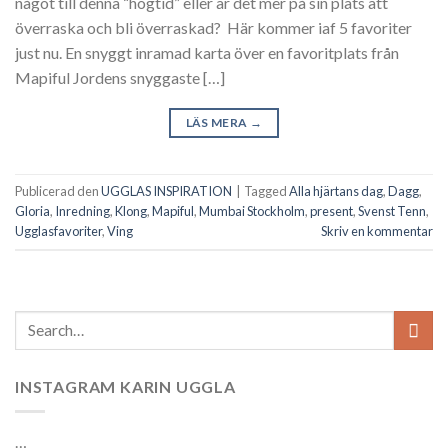
något till denna “högtid” eller är det mer på sin plats att
överraska och bli överraskad? Här kommer iaf 5 favoriter
just nu. En snyggt inramad karta över en favoritplats från
Mapiful Jordens snyggaste […]
LÄS MERA
→
Publicerad den
UGGLAS INSPIRATION
|
Tagged
Alla hjärtans dag
,
Dagg
,
Gloria
,
Inredning
,
Klong
,
Mapiful
,
Mumbai Stockholm
,
present
,
Svenst Tenn
,
Ugglasfavoriter
,
Ving
Skriv en kommentar
INSTAGRAM KARIN UGGLA
…