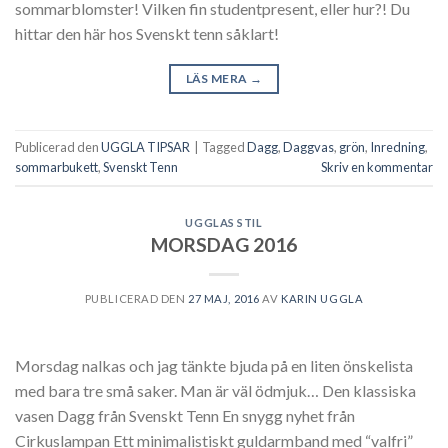
sommarblomster! Vilken fin studentpresent, eller hur?! Du
hittar den här hos Svenskt tenn såklart!
LÄS MERA
→
Publicerad den
UGGLA TIPSAR
|
Tagged
Dagg
,
Daggvas
,
grön
,
Inredning
,
sommarbukett
,
Svenskt Tenn
Skriv en kommentar
UGGLAS STIL
MORSDAG 2016
PUBLICERAD DEN
27 MAJ, 2016
AV
KARIN UGGLA
Morsdag nalkas och jag tänkte bjuda på en liten önskelista
med bara tre små saker. Man är väl ödmjuk… Den klassiska
vasen Dagg från Svenskt Tenn En snygg nyhet från
Cirkuslampan Ett minimalistiskt guldarmband med “valfri”